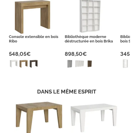
Console extensible en bois
Bibliothèque moderne
Biblio
Ribo
déstructurée en bois Brika
bois S
548,05€
898,50€
345,
DANS LE MÊME ESPRIT