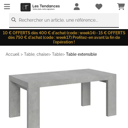
LesTendances.fr
Rechercher un article, une référence...
10 € OFFERTS dès 400 € d'achat (code : week14) • 15 € OFFERTS
dès 750 € d'achat (code : week17) Profitez-en avant la fin de
l'opération !
>
>
>
Accueil
Table, chaise
Table
Table extensible