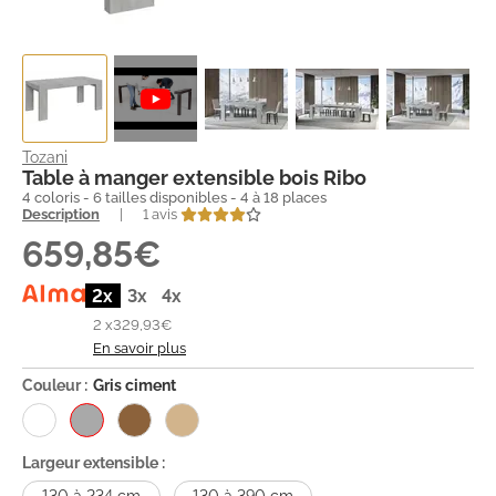
Tozani
Table à manger extensible bois Ribo
4 coloris - 6 tailles disponibles - 4 à 18 places
Description
|
1 avis
659,85€
2x
3x
4x
2 x
329,93€
En savoir plus
Couleur :
Gris ciment
Largeur extensible :
130 à 234 cm
130 à 390 cm