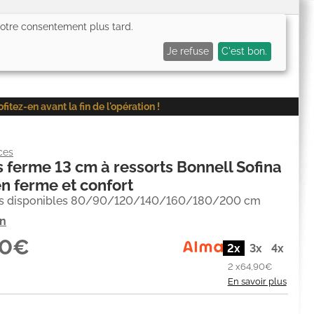
 votre consentement plus tard.
0,00€
Me connecter
Mes favoris (
0
)
Mon panier (
0
)
Je refuse
C'est bon.
ez-en avant la fin de l'opération !
ces
 ferme 13 cm à ressorts Bonnell Sofina
en ferme et confort
s disponibles 80/90/120/140/160/180/200 cm
on
80€
2x
3x
4x
2 x
64,90€
En savoir plus