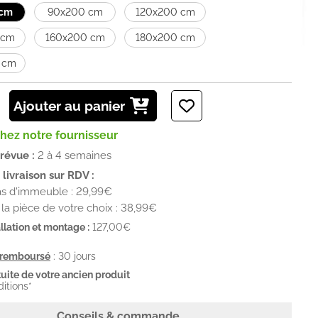
 cm
90x200 cm
120x200 cm
 cm
160x200 cm
180x200 cm
 cm
Ajouter au panier
chez notre fournisseur
prévue :
2 à 4 semaines
livraison sur RDV :
as d'immeuble : 29,99€
la pièce de votre choix : 38,99€
llation et montage :
127,00€
u remboursé
: 30 jours
uite de votre ancien produit
ditions*
Conseils & commande