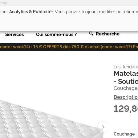
/min)
 pour
Analytics & Publicité
? Vous pouvez toujours modifier ou retirer
🔍 Recherche
Services
Qui somme-nous ?
de : week14) • 15 € OFFERTS dès 750 € d'achat (code : week17) Profit
Les Tendan
Matelas
- Souti
Couchage
Descripti
129,
Couchage :