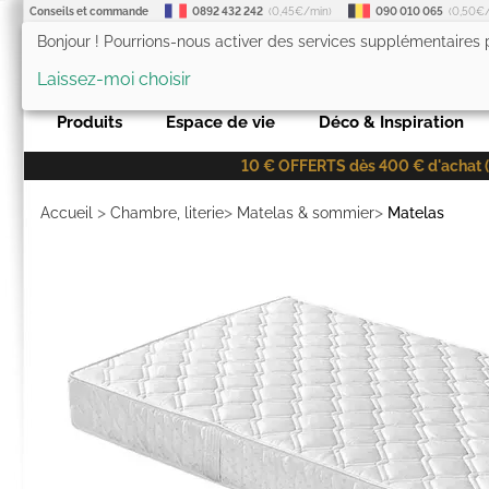
Conseils et commande
0892 432 242
(0,45€/min)
090 010 065
(0,50€
Bonjour ! Pourrions-nous activer des services supplémentaires
LesTendances.fr
Laissez-moi choisir
Produits
Espace de vie
Déco & Inspiration
10 € OFFERTS dès 400 € d'achat (co
>
>
>
Accueil
Chambre, literie
Matelas & sommier
Matelas