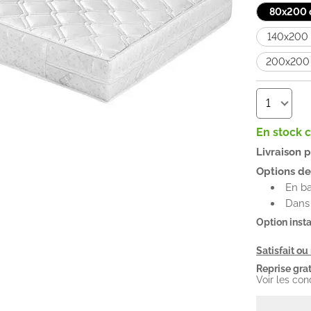
80x200
140x200
200x200
En stock 
Livraison 
Options de 
En b
Dans 
Option insta
Satisfait o
Reprise grat
Voir les con