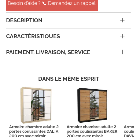
Besoin d’aide ? 📞 Demandez un rappel!
DESCRIPTION
CARACTÉRISTIQUES
PAIEMENT, LIVRAISON, SERVICE
DANS LE MÊME ESPRIT
Armoire chambre adulte 2
Armoire chambre adulte 2
Armoir
portes coulissantes DALIA
portes coulissantes BAKER
coulis
200 cm avec miroir
200 cm avec miroir
DAVIA