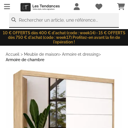
LesTendances.fr
Rechercher un article, une référence...
10 € OFFERTS dès 400 € d'achat (code : week14) • 15 € OFFERTS
dès 750 € d'achat (code : week17) Profitez-en avant la fin de
l'opération !
>
>
>
Accueil
Meuble de maison
Armoire et dressing
Armoire de chambre