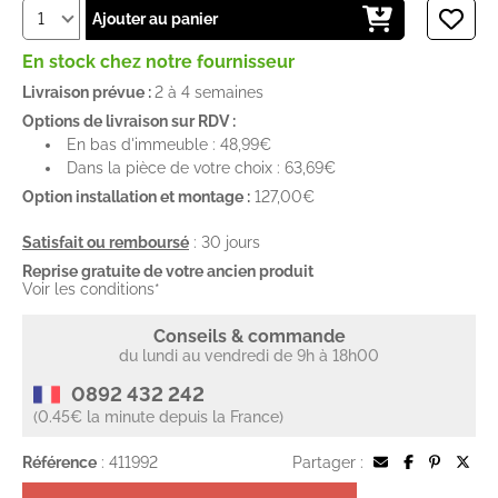
Ajouter au panier
En stock chez notre fournisseur
Livraison prévue :
2 à 4 semaines
Options de livraison sur RDV :
En bas d'immeuble : 48,99€
Dans la pièce de votre choix : 63,69€
Option installation et montage :
127,00€
Satisfait ou remboursé
: 30 jours
Reprise gratuite de votre ancien produit
Voir les conditions*
Conseils & commande
du lundi au vendredi de 9h à 18h00
0892 432 242
(0.45€ la minute depuis la France)
Référence
: 411992
Partager :