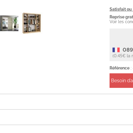
Satisfait o
Reprise grat
Voir les con
089
(0.45€ la 
Référence
:
Besoin d’