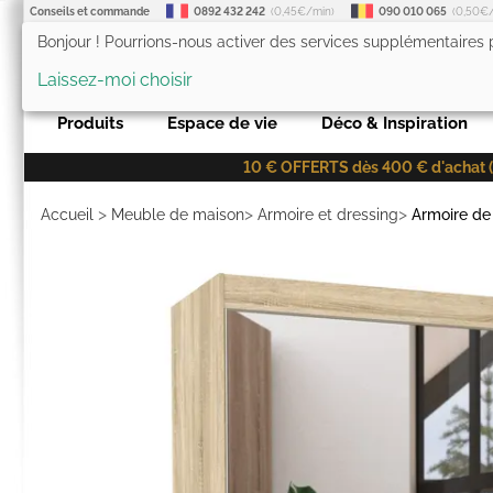
Conseils et commande
0892 432 242
(0,45€/min)
090 010 065
(0,50€
Bonjour ! Pourrions-nous activer des services supplémentaires
LesTendances.fr
Laissez-moi choisir
Produits
Espace de vie
Déco & Inspiration
10 € OFFERTS dès 400 € d'achat (co
>
>
>
Accueil
Meuble de maison
Armoire et dressing
Armoire d