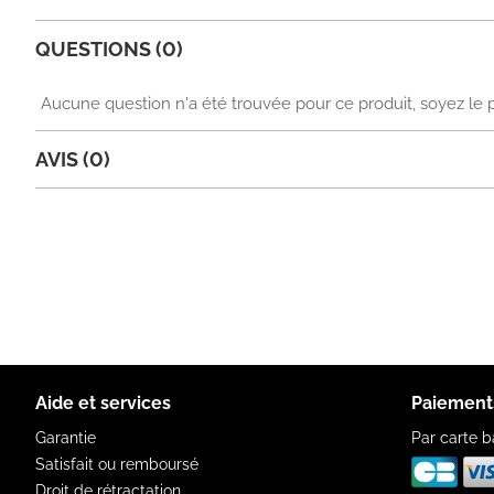
QUESTIONS (0)
Aucune question n'a été trouvée pour ce produit, soyez le 
AVIS (0)
Aide et services
Paiement
Garantie
Par carte b
Satisfait ou remboursé
Droit de rétractation