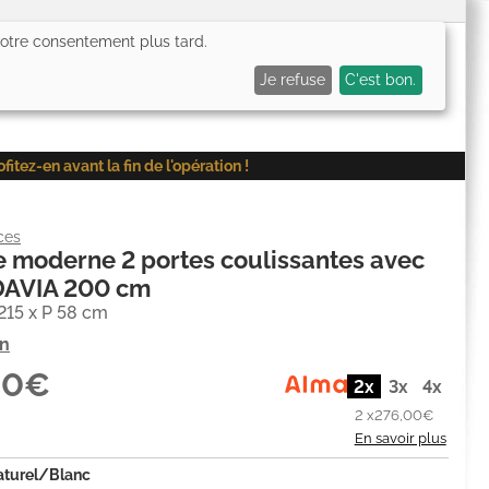
 votre consentement plus tard.
0,00€
Me connecter
Mes favoris (
0
)
Mon panier (
0
)
Je refuse
C'est bon.
ez-en avant la fin de l'opération !
ces
 moderne 2 portes coulissantes avec
 DAVIA 200 cm
215 x P 58 cm
on
00€
2x
3x
4x
2 x
276,00€
En savoir plus
aturel/Blanc