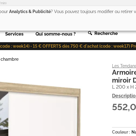
/min)
 pour
Analytics & Publicité
? Vous pouvez toujours modifier ou retirer
🔍 Recherche
Services
Qui somme-nous ?
de : week14) • 15 € OFFERTS dès 750 € d'achat (code : week17) Profit
e chambre
Les Tendan
Armoire
miroir
L 200 x H 
Descripti
552,
Couleur :
N