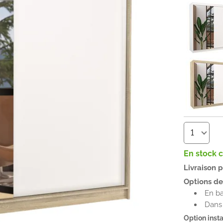
En stock 
Livraison 
Options de 
En b
Dans 
Option insta