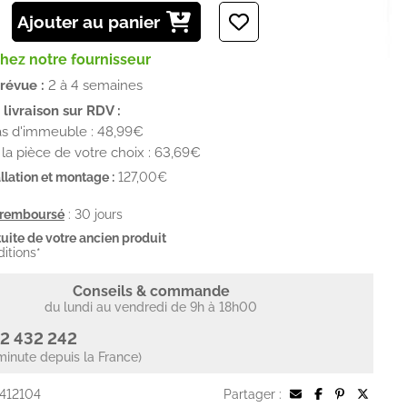
Ajouter au panier
chez notre fournisseur
prévue :
2 à 4 semaines
livraison sur RDV :
as d'immeuble : 48,99€
la pièce de votre choix : 63,69€
llation et montage :
127,00€
u remboursé
: 30 jours
uite de votre ancien produit
ditions*
Conseils & commande
du lundi au vendredi de 9h à 18h00
2 432 242
minute depuis la France)
 412104
Partager :