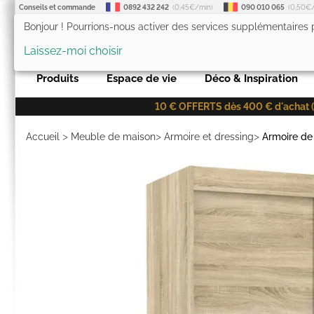
Conseils et commande
0892 432 242
(0,45€/min)
090 010 065
(0,50€
Bonjour ! Pourrions-nous activer des services supplémentaires
LesTendances.fr
Laissez-moi choisir
Produits
Espace de vie
Déco & Inspiration
10 € OFFERTS dès 400 € d'achat (co
>
>
>
Accueil
Meuble de maison
Armoire et dressing
Armoire d