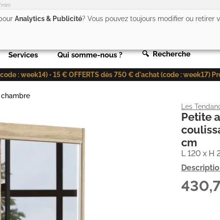
/min)
 pour
Analytics & Publicité
? Vous pouvez toujours modifier ou retirer
🔍 Recherche
Services
Qui somme-nous ?
de : week14) • 15 € OFFERTS dès 750 € d'achat (code : week17) Profit
e chambre
Les Tendan
Petite 
couliss
cm
L 120 x H 
Descripti
430,