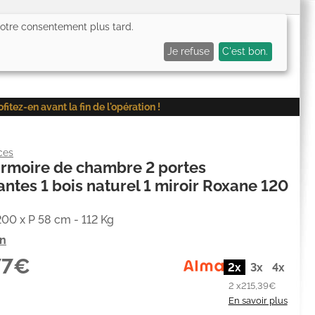
 votre consentement plus tard.
0,00€
Me connecter
Mes favoris (
0
)
Mon panier (
0
)
Je refuse
C'est bon.
ez-en avant la fin de l'opération !
ces
armoire de chambre 2 portes
antes 1 bois naturel 1 miroir Roxane 120
200 x P 58 cm - 112 Kg
on
77€
2x
3x
4x
2 x
215,39€
En savoir plus