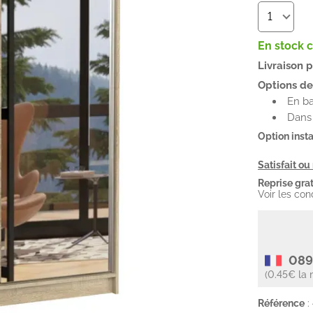
En stock 
Livraison 
Options de 
En b
Dans 
Option insta
Satisfait o
Reprise grat
Voir les con
089
(0.45€ la 
Référence
: