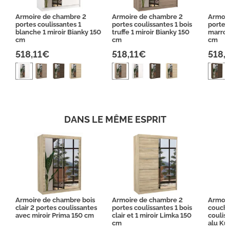
Armoire de chambre 2
Armoire de chambre 2
Armoir
portes coulissantes 1
portes coulissantes 1 bois
portes
blanche 1 miroir Bianky 150
truffe 1 miroir Bianky 150
marron
cm
cm
cm
518,11€
518,11€
518,
DANS LE MÊME ESPRIT
Armoire de chambre bois
Armoire de chambre 2
Armoir
clair 2 portes coulissantes
portes coulissantes 1 bois
coucher
avec miroir Prima 150 cm
clair et 1 miroir Limka 150
couliss
cm
alu Ku