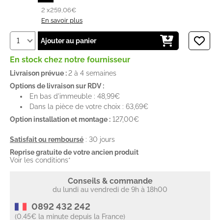
2 x
259,06€
En savoir plus
Ajouter au panier
En stock chez notre fournisseur
Livraison prévue :
2 à 4 semaines
Options de livraison sur RDV :
En bas d'immeuble : 48,99€
Dans la pièce de votre choix : 63,69€
Option installation et montage :
127,00€
Satisfait ou remboursé
: 30 jours
Reprise gratuite de votre ancien produit
Voir les conditions*
Conseils & commande
du lundi au vendredi de 9h à 18h00
0892 432 242
(0.45€ la minute depuis la France)