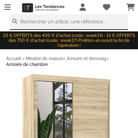
LesTendances.fr
Rechercher un article, une référence...
10 € OFFERTS dès 400 € d'achat (code : week14) • 15 € OFFERTS
dès 750 € d'achat (code : week17) Profitez-en avant la fin de
l'opération !
>
>
>
Accueil
Meuble de maison
Armoire et dressing
Armoire de chambre