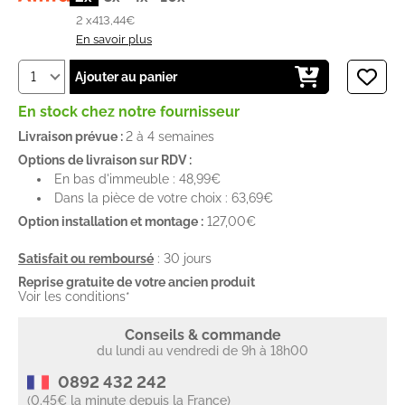
2 x
413,44€
En savoir plus
Ajouter au panier
En stock chez notre fournisseur
Livraison prévue :
2 à 4 semaines
Options de livraison sur RDV :
En bas d'immeuble : 48,99€
Dans la pièce de votre choix : 63,69€
Option installation et montage :
127,00€
Satisfait ou remboursé
: 30 jours
Reprise gratuite de votre ancien produit
Voir les conditions*
Conseils & commande
du lundi au vendredi de 9h à 18h00
0892 432 242
(0.45€ la minute depuis la France)