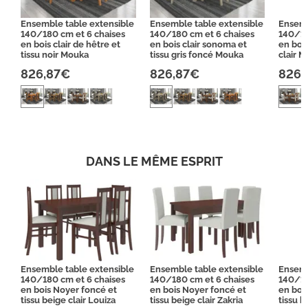
Ensemble table extensible
Ensemble table extensible
Ensemb
140/180 cm et 6 chaises
140/180 cm et 6 chaises
140/18
en bois clair de hêtre et
en bois clair sonoma et
en bois
tissu noir Mouka
tissu gris foncé Mouka
clair 
826,87€
826,87€
826,
DANS LE MÊME ESPRIT
Ensemble table extensible
Ensemble table extensible
Ensemb
140/180 cm et 6 chaises
140/180 cm et 6 chaises
140/18
en bois Noyer foncé et
en bois Noyer foncé et
en boi
tissu beige clair Louiza
tissu beige clair Zakria
tissu b