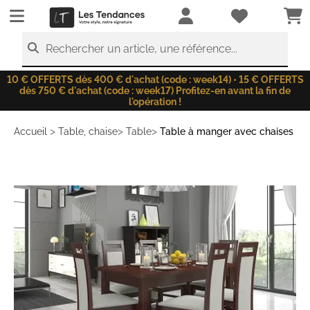
LesTendances.fr
Rechercher un article, une référence...
10 € OFFERTS dès 400 € d'achat (code : week14) • 15 € OFFERTS
dès 750 € d'achat (code : week17) Profitez-en avant la fin de
l'opération !
>
>
>
Accueil
Table, chaise
Table
Table à manger avec chaises