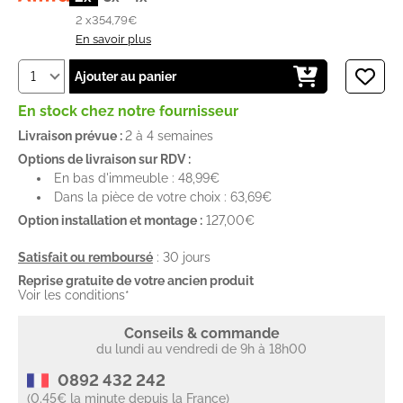
2 x
354,79€
En savoir plus
Ajouter au panier
En stock chez notre fournisseur
Livraison prévue :
2 à 4 semaines
Options de livraison sur RDV :
En bas d'immeuble : 48,99€
Dans la pièce de votre choix : 63,69€
Option installation et montage :
127,00€
Satisfait ou remboursé
: 30 jours
Reprise gratuite de votre ancien produit
Voir les conditions*
Conseils & commande
du lundi au vendredi de 9h à 18h00
0892 432 242
(0.45€ la minute depuis la France)