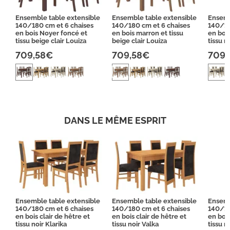
Ensemble table extensible
Ensemble table extensible
Ensemb
140/180 cm et 6 chaises
140/180 cm et 6 chaises
140/18
en bois Noyer foncé et
en bois marron et tissu
en boi
tissu beige clair Louiza
beige clair Louiza
tissu n
709,58€
709,58€
709,
DANS LE MÊME ESPRIT
Ensemble table extensible
Ensemble table extensible
Ensemb
140/180 cm et 6 chaises
140/180 cm et 6 chaises
140/18
en bois clair de hêtre et
en bois clair de hêtre et
en bois
tissu noir Klarika
tissu noir Valka
tissu n