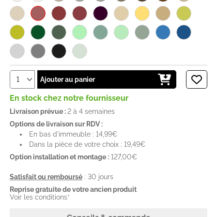
Ajouter au panier
En stock chez notre fournisseur
Livraison prévue :
2 à 4 semaines
Options de livraison sur RDV :
En bas d'immeuble : 14,99€
Dans la pièce de votre choix : 19,49€
Option installation et montage :
127,00€
Satisfait ou remboursé
: 30 jours
Reprise gratuite de votre ancien produit
Voir les conditions*