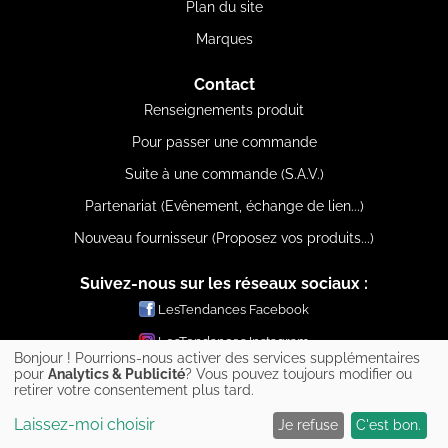
Plan du site
Marques
Contact
Renseignements produit
Pour passer une commande
Suite à une commande (S.A.V.)
Partenariat (Evênement, échange de lien...)
Nouveau fournisseur (Proposez vos produits...)
Suivez-nous sur les réseaux sociaux :
LesTendances Facebook
LesTendances Instagram
Bonjour ! Pourrions-nous activer des services supplémentaires
pour
Analytics & Publicité
? Vous pouvez toujours modifier ou
LesTendances Pinterest
retirer votre consentement plus tard.
LesTendances Twitter
Laissez-moi choisir
Je refuse
C'est bon.
LesTendances Youtube