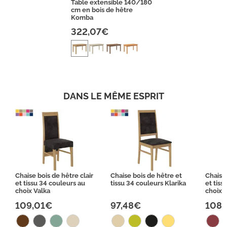
Table extensible 140/180
cm en bois de hêtre
Komba
322,07€
DANS LE MÊME ESPRIT
Chaise bois de hêtre clair
Chaise bois de hêtre et
Chaise 
et tissu 34 couleurs au
tissu 34 couleurs Klarika
et tiss
choix Valka
choix Z
109,01€
97,48€
108,