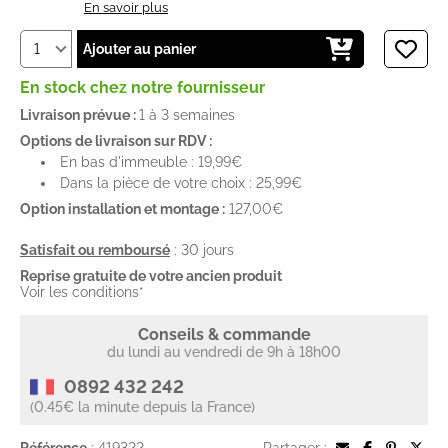
En savoir plus
Ajouter au panier
En stock chez notre fournisseur
Livraison prévue :
1 à 3 semaines
Options de livraison sur RDV :
En bas d'immeuble : 19,99€
Dans la pièce de votre choix : 25,99€
Option installation et montage :
127,00€
Satisfait ou remboursé
: 30 jours
Reprise gratuite de votre ancien produit
Voir les conditions*
Conseils & commande
du lundi au vendredi de 9h à 18h00
0892 432 242
(0.45€ la minute depuis la France)
Référence
: 419322
Partager :