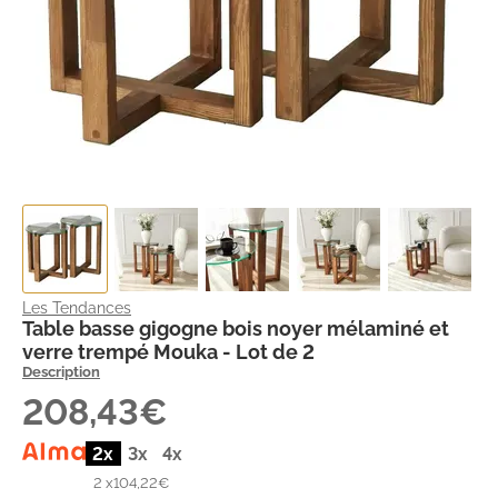
Les Tendances
Table basse gigogne bois noyer mélaminé et
verre trempé Mouka - Lot de 2
Description
208,43€
2x
3x
4x
2 x
104,22€