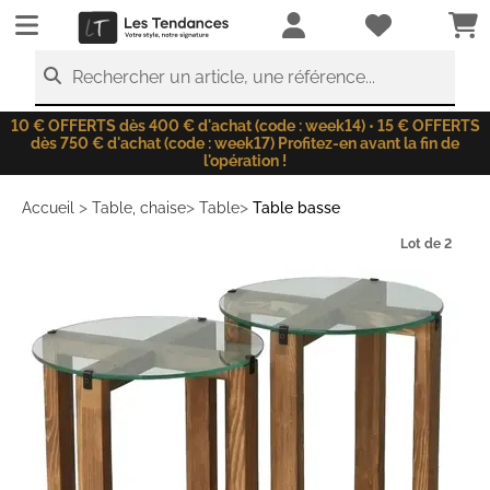
LesTendances.fr
Rechercher un article, une référence...
10 € OFFERTS dès 400 € d'achat (code : week14) • 15 € OFFERTS
dès 750 € d'achat (code : week17) Profitez-en avant la fin de
l'opération !
>
>
>
Accueil
Table, chaise
Table
Table basse
Lot de 2