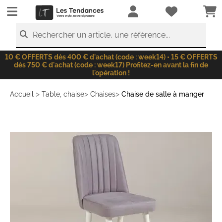
LesTendances.fr
Rechercher un article, une référence...
10 € OFFERTS dès 400 € d'achat (code : week14) • 15 € OFFERTS
dès 750 € d'achat (code : week17) Profitez-en avant la fin de
l'opération !
>
>
>
Accueil
Table, chaise
Chaises
Chaise de salle à manger