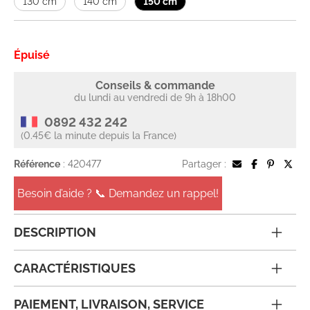
130 cm
140 cm
150 cm
Épuisé
Conseils & commande
du lundi au vendredi de 9h à 18h00
0892 432 242
(0.45€ la minute depuis la France)
Référence
: 420477
Partager :
Besoin d’aide ? 📞 Demandez un rappel!
DESCRIPTION
CARACTÉRISTIQUES
PAIEMENT, LIVRAISON, SERVICE