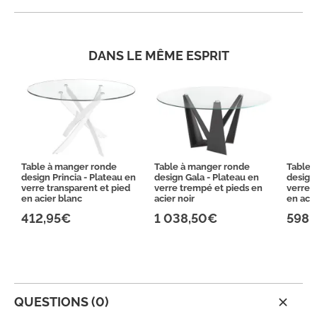
DANS LE MÊME ESPRIT
Table à manger ronde
Table à manger ronde
Table 
design Princia - Plateau en
design Gala - Plateau en
design 
verre transparent et pied
verre trempé et pieds en
verre 
en acier blanc
acier noir
en aci
412,95€
1 038,50€
598,
QUESTIONS (0)