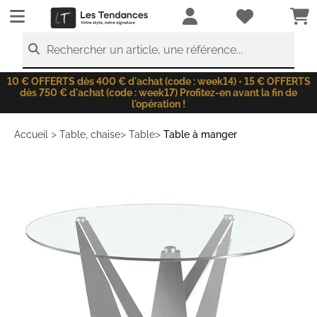
LesTendances.fr
Rechercher un article, une référence...
10 € OFFERTS dès 400 € d'achat (code : week14) • 15 € OFFERTS
dès 750 € d'achat (code : week17) Profitez-en avant la fin de
l'opération !
>
>
>
Accueil
Table, chaise
Table
Table à manger