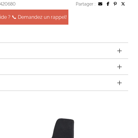
 420680
Partager :
aide ? 📞 Demandez un rappel!