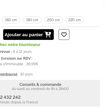
160 cm
180 cm
200 cm
220 cm
Ajouter au panier
chez notre fournisseur
prévue :
6 à 12 jours
livraison sur RDV :
as d'immeuble : 39,99€
u remboursé
: 30 jours
Conseils & commande
du lundi au vendredi de 9h à 18h00
2 432 242
minute depuis la France)