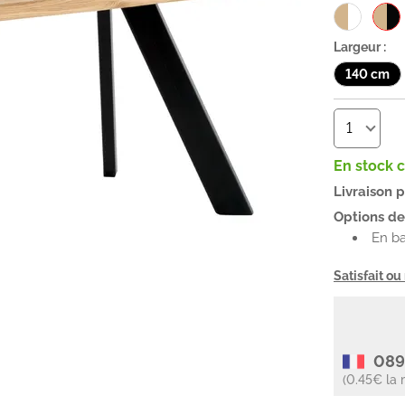
Largeur :
140 cm
En stock 
Livraison 
Options de 
En b
Satisfait o
089
(0.45€ la 