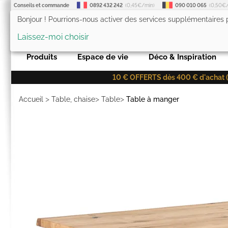
Conseils et commande
0892 432 242
(0,45€/min)
090 010 065
(0,50€
Bonjour ! Pourrions-nous activer des services supplémentaires
LesTendances.fr
Laissez-moi choisir
Produits
Espace de vie
Déco & Inspiration
10 € OFFERTS dès 400 € d'achat (co
>
>
>
Accueil
Table, chaise
Table
Table à manger