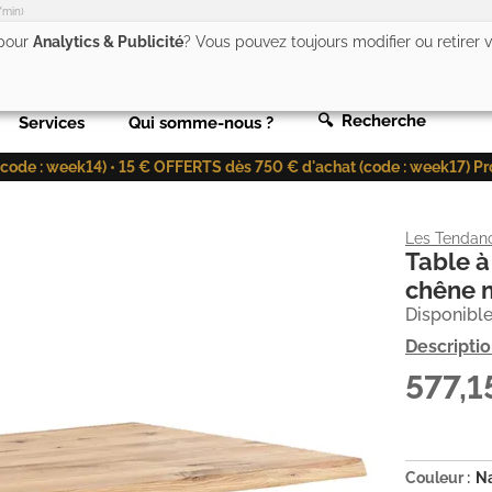
/min)
 pour
Analytics & Publicité
? Vous pouvez toujours modifier ou retirer
🔍 Recherche
Services
Qui somme-nous ?
de : week14) • 15 € OFFERTS dès 750 € d'achat (code : week17) Profit
Les Tendan
Table à
chêne m
Disponible
Descripti
577,
Couleur :
Na