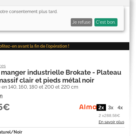
 votre consentement plus tard.
0,00€
Me connecter
Mes favoris (
0
)
Mon panier (
0
)
Je refuse
C'est bon.
ez-en avant la fin de l'opération !
ces
 manger industrielle Brokate - Plateau
assif clair et pieds métal noir
 en 140, 160, 180 et 200 et 220 cm
on
15€
2x
3x
4x
2 x
288,58€
En savoir plus
turel/Noir