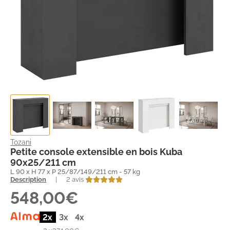
Tozani
Petite console extensible en bois Kuba
90x25/211 cm
L 90 x H 77 x P 25/87/149/211 cm - 57 kg
Description
|
2 avis
548,00€
2x
3x
4x