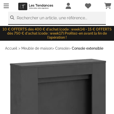
LesTendances.fr
Rechercher un article, une référence...
10 € OFFERTS dès 400 € d'achat (code : week14) • 15 € OFFERTS
dès 750 € d'achat (code : week17) Profitez-en avant la fin de
l'opération !
>
>
>
Accueil
Meuble de maison
Console
Console extensible