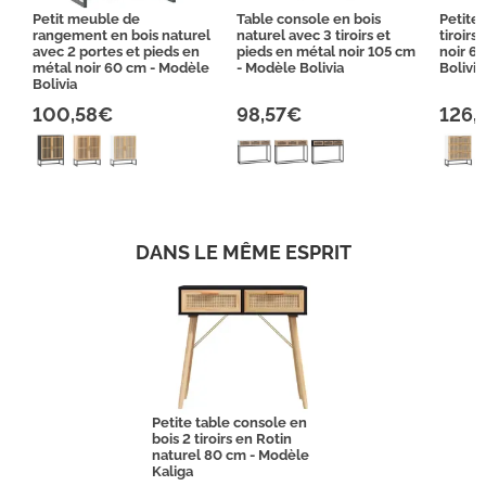
Petit meuble de
Table console en bois
Petite
rangement en bois naturel
naturel avec 3 tiroirs et
tiroirs
avec 2 portes et pieds en
pieds en métal noir 105 cm
noir 6
métal noir 60 cm - Modèle
- Modèle Bolivia
Bolivia
Bolivia
100,58€
98,57€
126,
DANS LE MÊME ESPRIT
Petite table console en
bois 2 tiroirs en Rotin
naturel 80 cm - Modèle
Kaliga