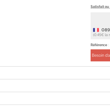
Satisfait o
089
(0.45€ la 
Référence
:
Besoin d’