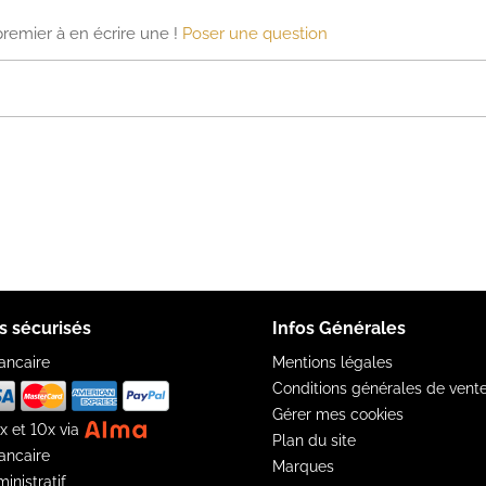
premier à en écrire une !
Poser une question
s sécurisés
Infos Générales
ancaire
Mentions légales
Conditions générales de vent
Gérer mes cookies
x et 10x via
Plan du site
ancaire
Marques
inistratif