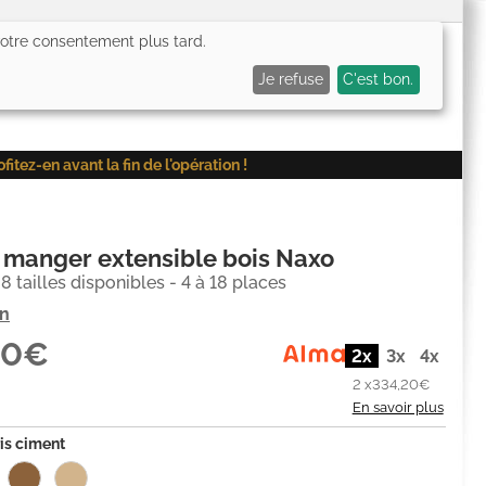
 votre consentement plus tard.
0,00€
Me connecter
Mes favoris (
0
)
Mon panier (
0
)
Je refuse
C'est bon.
ez-en avant la fin de l'opération !
 manger extensible bois Naxo
 8 tailles disponibles - 4 à 18 places
on
40€
2x
3x
4x
2 x
334,20€
En savoir plus
is ciment