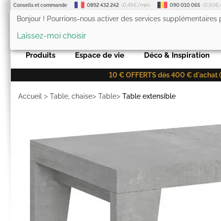
Conseils et commande
0892 432 242
(0,45€/min)
090 010 065
(0,50€
Bonjour ! Pourrions-nous activer des services supplémentaires
LesTendances.fr
Laissez-moi choisir
Produits
Espace de vie
Déco & Inspiration
10 € OFFERTS dès 400 € d'achat (co
>
>
>
Accueil
Table, chaise
Table
Table extensible