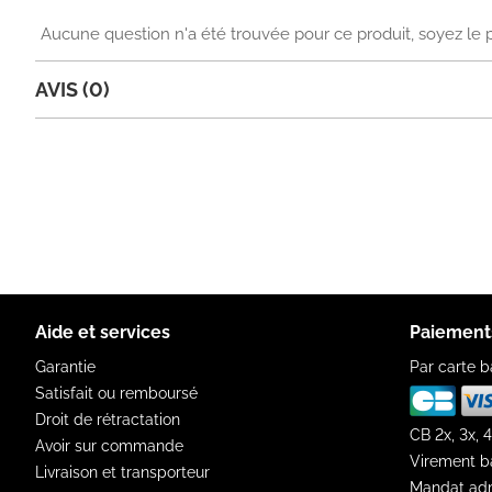
Aucune question n'a été trouvée pour ce produit, soyez le 
AVIS (0)
Aide et services
Paiement
Garantie
Par carte b
Satisfait ou remboursé
Droit de rétractation
CB 2x, 3x, 4
Avoir sur commande
Virement b
Livraison et transporteur
Mandat adm