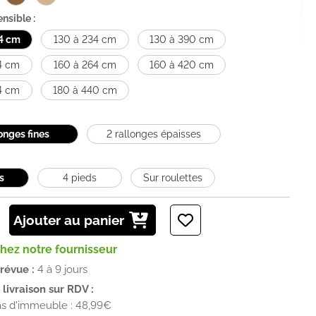
nsible :
4 cm
130 à 234 cm
130 à 390 cm
4 cm
160 à 264 cm
160 à 420 cm
4 cm
180 à 440 cm
longes fines
2 rallonges épaisses
s
4 pieds
Sur roulettes
Ajouter au panier
chez notre fournisseur
prévue :
4 à 9 jours
livraison sur RDV :
as d'immeuble : 48,99€