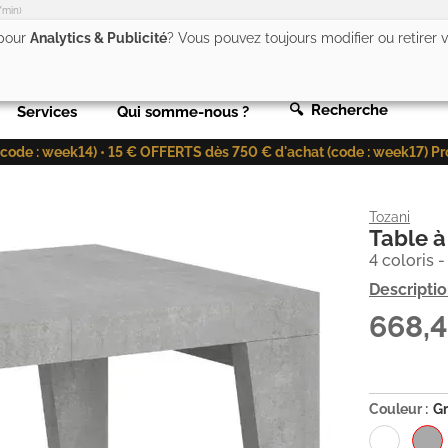
/min)
 pour
Analytics & Publicité
? Vous pouvez toujours modifier ou retirer
🔍 Recherche
Services
Qui somme-nous ?
de : week14) • 15 € OFFERTS dès 750 € d'achat (code : week17) Profit
Tozani
Table à
4 coloris -
Descripti
668,
Couleur :
Gr