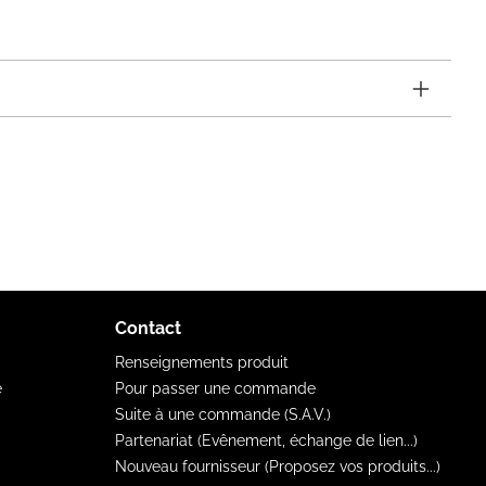
Contact
Renseignements produit
e
Pour passer une commande
Suite à une commande (S.A.V.)
Partenariat (Evênement, échange de lien...)
Nouveau fournisseur (Proposez vos produits...)