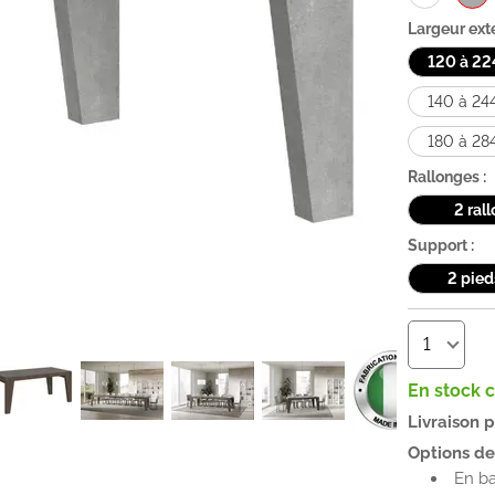
Largeur exte
120 à 22
140 à 24
180 à 28
Rallonges :
2 ral
Support :
2 pied
En stock 
Livraison 
Options de 
En b