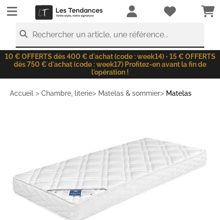
LesTendances.fr
Rechercher un article, une référence...
10 € OFFERTS dès 400 € d'achat (code : week14) • 15 € OFFERTS
dès 750 € d'achat (code : week17) Profitez-en avant la fin de
l'opération !
>
>
>
Accueil
Chambre, literie
Matelas & sommier
Matelas