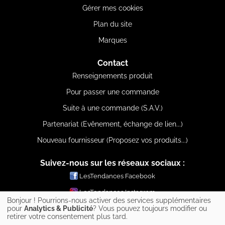
Gérer mes cookies
Plan du site
Marques
Contact
Renseignements produit
Pour passer une commande
Suite à une commande (S.A.V.)
Partenariat (Evênement, échange de lien...)
Nouveau fournisseur (Proposez vos produits...)
Suivez-nous sur les réseaux sociaux :
LesTendances Facebook
LesTendances Instagram
Bonjour ! Pourrions-nous activer des services supplémentaires
LesTendances Pinterest
pour
Analytics & Publicité
? Vous pouvez toujours modifier ou
retirer votre consentement plus tard.
LesTendances Twitter