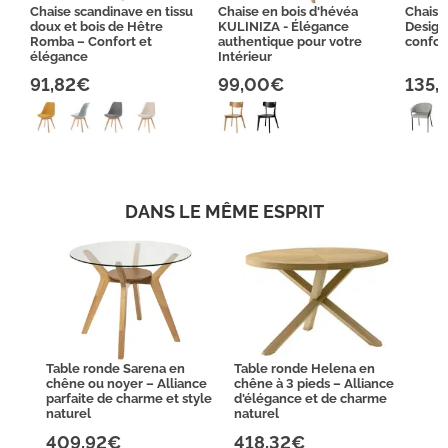
Chaise scandinave en tissu
Chaise en bois d'hévéa
Chaise 
doux et bois de Hêtre
KULINIZA - Élégance
Design
Romba – Confort et
authentique pour votre
confor
élégance
Intérieur
91,82€
99,00€
135,
DANS LE MÊME ESPRIT
Table ronde Sarena en
Table ronde Helena en
chêne ou noyer – Alliance
chêne à 3 pieds – Alliance
parfaite de charme et style
d'élégance et de charme
naturel
naturel
409,92€
418,32€