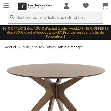
LesTendances.fr
Rechercher un article, une référence...
10 € OFFERTS dès 400 € d'achat (code : week14) • 15 € OFFERTS
dès 750 € d'achat (code : week17) Profitez-en avant la fin de
l'opération !
>
>
>
Accueil
Table, chaise
Table
Table à manger