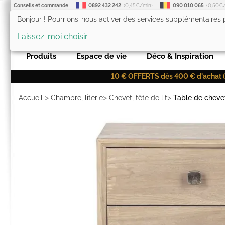
Conseils et commande
0892 432 242
(0,45€/min)
090 010 065
(0,50€
Bonjour ! Pourrions-nous activer des services supplémentaires
LesTendances.fr
Laissez-moi choisir
Produits
Espace de vie
Déco & Inspiration
10 € OFFERTS dès 400 € d'achat (co
>
>
>
Accueil
Chambre, literie
Chevet, tête de lit
Table de cheve