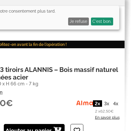
 votre consentement plus tard.
0,00€
Me connecter
Mes favoris (
0
)
Mon panier (
0
)
Je refuse
C'est bon.
ez-en avant la fin de l'opération !
3 tiroirs ALANNIS – Bois massif naturel
ées acier
0 x H 66 cm - 7 kg
on
00€
2x
3x
4x
2 x
62,50€
En savoir plus
Ajouter au panier