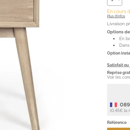
En cours 
Plus d'infos
Livraison 
Options de 
En ba
Dans 
Option insta
Satisfait o
Reprise grat
Voir les con
089
(0.45€ la 
Référence
: