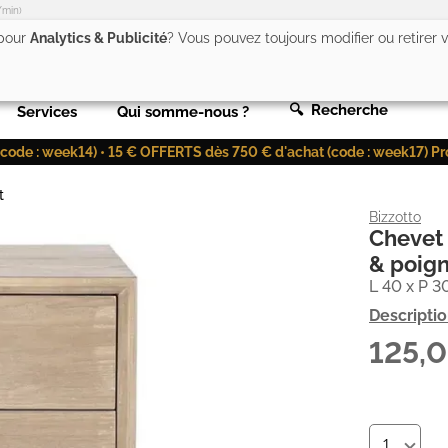
/min)
 pour
Analytics & Publicité
? Vous pouvez toujours modifier ou retirer
🔍 Recherche
Services
Qui somme-nous ?
de : week14) • 15 € OFFERTS dès 750 € d'achat (code : week17) Profit
t
Bizzotto
Chevet 
& poign
L 40 x P 3
Descripti
125,