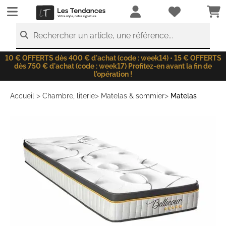
LesTendances.fr
Rechercher un article, une référence...
10 € OFFERTS dès 400 € d'achat (code : week14) • 15 € OFFERTS
dès 750 € d'achat (code : week17) Profitez-en avant la fin de
l'opération !
>
>
>
Accueil
Chambre, literie
Matelas & sommier
Matelas