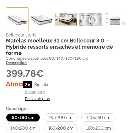
Bellecour literie
Matelas moelleux 31 cm Bellecour 3.0 –
Hybride ressorts ensachés et mémoire de
forme
Couchages disponibles 90/140/160/180 cm
Description
399,78€
2x
3x
4x
2 x
199,89€
En savoir plus
Couchage :
90x190 cm
90x200 cm
140x190 cm
140x200 cm
160x200 cm
180x200 cm