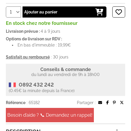
Ajouter au panier
En stock chez notre fournisseur
Livraison prévue :
4 à 9 jours
Options de livraison sur RDV :
En bas d'immeuble : 19,99€
Satisfait ou remboursé
: 30 jours
Conseils & commande
du lundi au vendredi de 9h à 18h00
0892 432 242
(0.45€ la minute depuis la France)
Référence
: 65182
Partager :
Besoin d’aide ? 📞 Demandez un rappel!