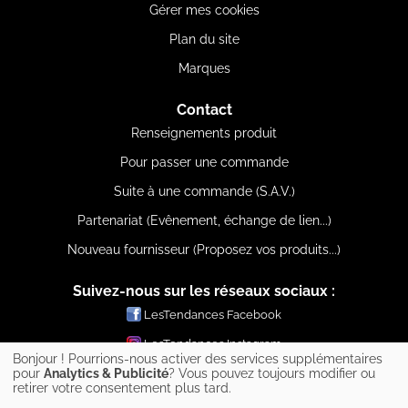
Gérer mes cookies
Plan du site
Marques
Contact
Renseignements produit
Pour passer une commande
Suite à une commande (S.A.V.)
Partenariat (Evênement, échange de lien...)
Nouveau fournisseur (Proposez vos produits...)
Suivez-nous sur les réseaux sociaux :
LesTendances Facebook
LesTendances Instagram
Bonjour ! Pourrions-nous activer des services supplémentaires
LesTendances Pinterest
pour
Analytics & Publicité
? Vous pouvez toujours modifier ou
retirer votre consentement plus tard.
LesTendances Twitter