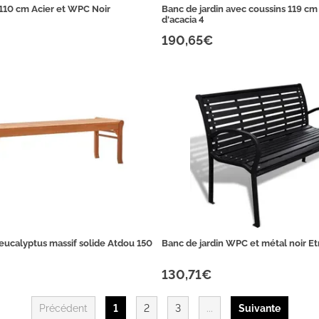
 110 cm Acier et WPC Noir
Banc de jardin avec coussins 119 cm 
d'acacia 4
190,65€
 eucalyptus massif solide Atdou 150
Banc de jardin WPC et métal noir Et
130,71€
Précédent
1
2
3
...
Suivante