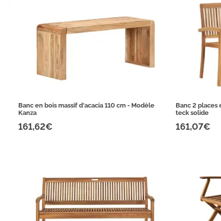
Banc en bois massif d'acacia 110 cm - Modèle
Banc 2 places 
Kanza
teck solide
161,62€
161,07€