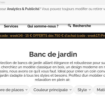
/min)
 pour
Analytics & Publicité
? Vous pouvez toujours modifier ou retirer
🔍 Recherche
Services
Qui somme-nous ?
de : week14) • 15 € OFFERTS dès 750 € d'achat (code : week17) Profit
Banc de jardin
lection de bancs de jardin alliant élégance et robustesse pour s
s cherchiez un modèle classique en bois, un design moderne en 
sins, nous avons ce qu’il vous faut. Idéal pour créer un coin con
ardin s’adapte à tous les styles et besoins. Profitez d’un mobilier d
relaxation en plein air.
e de places
Couleur principale
Style
Mati