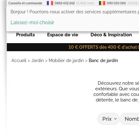
Conseils et commande
0892 432 242
(0,45€/min)
090 010 065
(0,50€
Bonjour ! Pourrions-nous activer des services supplémentaires
LesTendances.fr
Laissez-moi choisir
Produits
Espace de vie
Déco & Inspiration
10 € OFFERTS dès 400 € d'achat (co
>
>
>
Accueil
Jardin
Mobilier de jardin
Banc de jardin
Découvrez notre sé
extérieurs. Que vou
confortable avec cous
détente, le banc de j
Prix
Nombr