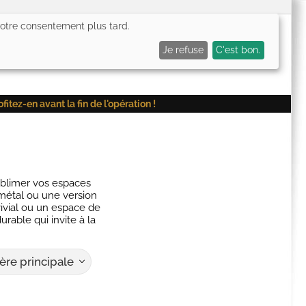
 votre consentement plus tard.
0,00€
Me connecter
Mes favoris (
0
)
Mon panier (
0
)
Je refuse
C'est bon.
ez-en avant la fin de l'opération !
ublimer vos espaces
métal ou une version
vivial ou un espace de
urable qui invite à la
ère principale