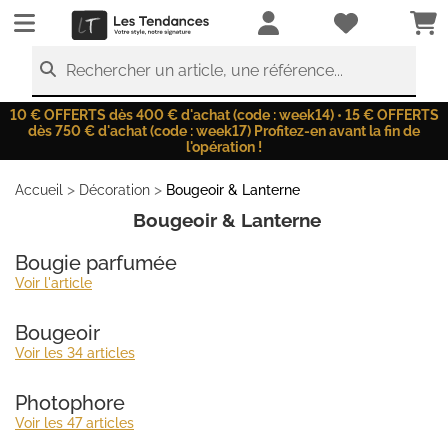
LesTendances.fr
Rechercher un article, une référence...
10 € OFFERTS dès 400 € d'achat (code : week14) • 15 € OFFERTS
dès 750 € d'achat (code : week17) Profitez-en avant la fin de
l'opération !
>
>
Accueil
Décoration
Bougeoir & Lanterne
Bougeoir & Lanterne
Bougie parfumée
Voir l'article
Bougeoir
Voir les 34 articles
Photophore
Voir les 47 articles