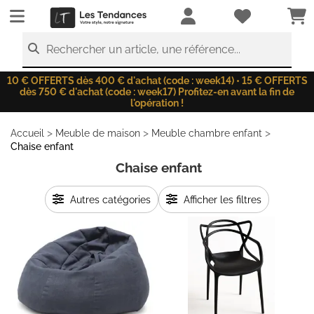
LesTendances.fr
Rechercher un article, une référence...
10 € OFFERTS dès 400 € d'achat (code : week14) • 15 € OFFERTS
dès 750 € d'achat (code : week17) Profitez-en avant la fin de
l'opération !
>
>
>
Accueil
Meuble de maison
Meuble chambre enfant
Chaise enfant
Chaise enfant
Autres catégories
Afficher les filtres