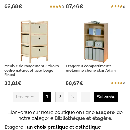
62,68€
87,46€
Meuble de rangement 3 tiroirs
Étagère 3 compartiments
cèdre naturel et tissu beige
mélaminé chêne clair Adam
Finest
33,81€
58,67€
Précédent
1
2
3
...
Suivante
Bienvenue sur notre boutique en ligne
Etagère
. de
notre catégorie
Bibliothèque et étagère
.
Étagère
: un choix pratique et esthétique