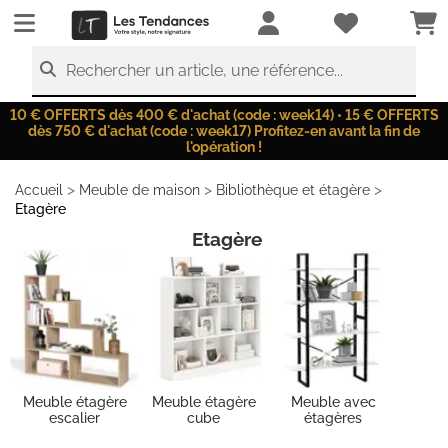
LesTendances.fr
Rechercher un article, une référence...
10 € OFFERTS dès 400 € d'achat (code : week14) • 15 € OFFERTS
dès 750 € d'achat (code : week17) Profitez-en avant la fin de
l'opération !
>
>
>
Accueil
Meuble de maison
Bibliothèque et étagère
Etagère
Etagère
Meuble étagère
Meuble étagère
Meuble avec
escalier
cube
étagères