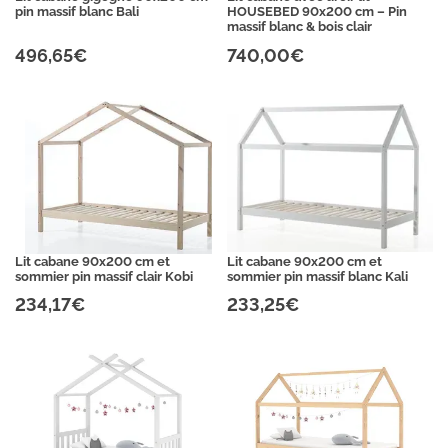
pin massif blanc Bali
HOUSEBED 90x200 cm – Pin
massif blanc & bois clair
496,65€
740,00€
Lit cabane 90x200 cm et
Lit cabane 90x200 cm et
sommier pin massif clair Kobi
sommier pin massif blanc Kali
234,17€
233,25€