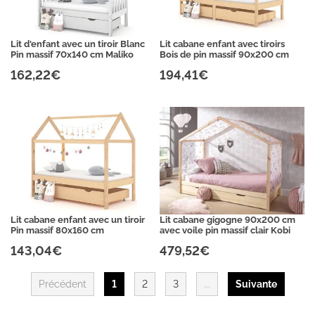
Lit d'enfant avec un tiroir Blanc
Lit cabane enfant avec tiroirs
Pin massif 70x140 cm Maliko
Bois de pin massif 90x200 cm
162,22€
194,41€
Lit cabane enfant avec un tiroir
Lit cabane gigogne 90x200 cm
Pin massif 80x160 cm
avec voile pin massif clair Kobi
143,04€
479,52€
Précédent
1
2
3
...
Suivante