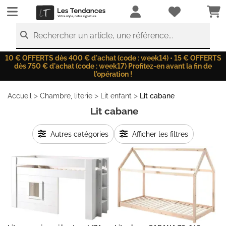
LesTendances.fr
Rechercher un article, une référence...
10 € OFFERTS dès 400 € d'achat (code : week14) • 15 € OFFERTS
dès 750 € d'achat (code : week17) Profitez-en avant la fin de
l'opération !
>
>
>
Accueil
Chambre, literie
Lit enfant
Lit cabane
Lit cabane
Autres catégories
Afficher les filtres