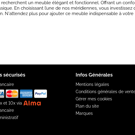
recherchent un meuble élégant et fonctionnel. Offrant un confort
que. En choisissant l’une de nos méridiennes, vous investissez da
n. N'attendez plus pour ajouter ce meuble indispensable à votre i
s sécurisés
Infos Générales
ancaire
Mentions légales
Conditions générales de vent
Gérer mes cookies
x et 10x via
Plan du site
ancaire
Marques
inistratif