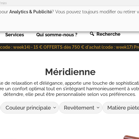
/min)
 pour
Analytics & Publicité
? Vous pouvez toujours modifier ou retirer
🔍 Recherche
Services
Qui somme-nous ?
de : week14) • 15 € OFFERTS dès 750 € d'achat (code : week17) Profit
Méridienne
 de relaxation et d’élégance, apporte une touche de sophisticatio
offre un confort optimal tout en s’intégrant harmonieusement à vot
détendre, elle peut être personnalisée selon vos préférences.
Couleur principale
Revêtement
Matière piè