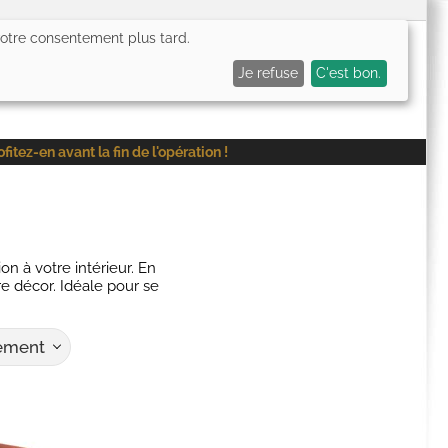
 votre consentement plus tard.
0,00€
Me connecter
Mes favoris (
0
)
Mon panier (
0
)
Je refuse
C'est bon.
ez-en avant la fin de l'opération !
n à votre intérieur. En
re décor. Idéale pour se
tement