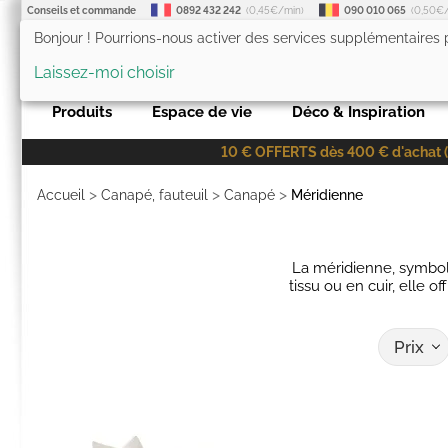
Conseils et commande
0892 432 242
(0,45€/min)
090 010 065
(0,50€
Bonjour ! Pourrions-nous activer des services supplémentaires
LesTendances.fr
Laissez-moi choisir
Produits
Espace de vie
Déco & Inspiration
10 € OFFERTS dès 400 € d'achat (co
>
>
>
Accueil
Canapé, fauteuil
Canapé
Méridienne
La méridienne, symbole
tissu ou en cuir, elle 
Prix