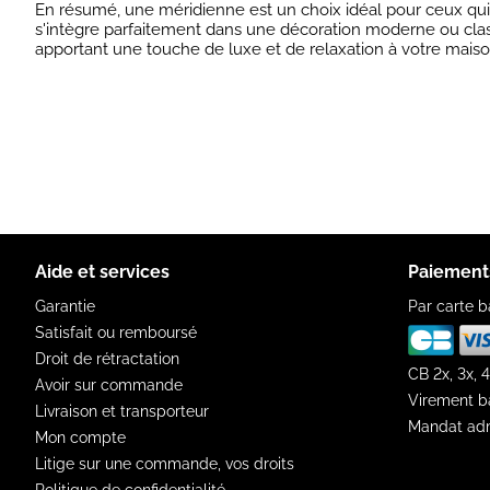
En résumé, une méridienne est un choix idéal pour ceux qui 
s'intègre parfaitement dans une décoration moderne ou classi
apportant une touche de luxe et de relaxation à votre maiso
Aide et services
Paiement
Garantie
Par carte b
Satisfait ou remboursé
Droit de rétractation
CB 2x, 3x, 4
Avoir sur commande
Virement b
Livraison et transporteur
Mandat adm
Mon compte
Litige sur une commande, vos droits