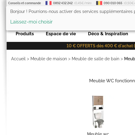
Conseils et commande
0892 432 242
(0,45€/min)
090 010 065
(0,50€
Bonjour ! Pourrions-nous activer des services supplémentaires
LesTendances.fr
Laissez-moi choisir
Produits
Espace de vie
Déco & Inspiration
10 € OFFERTS dès 400 € d'achat (co
>
>
>
Accueil
Meuble de maison
Meuble de salle de bain
Meub
Meuble WC fonctionne
Meuble wc