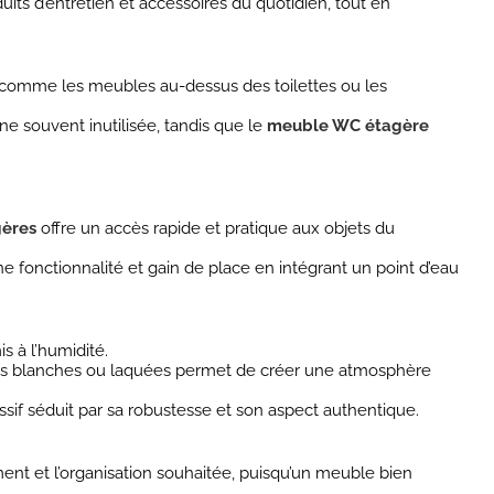
uits d’entretien et accessoires du quotidien, tout en
 comme les meubles au-dessus des toilettes ou les
e souvent inutilisée, tandis que le
meuble WC étagère
ères
offre un accès rapide et pratique aux objets du
 fonctionnalité et gain de place en intégrant un point d’eau
 à l’humidité.
ons blanches ou laquées permet de créer une atmosphère
sif séduit par sa robustesse et son aspect authentique.
ent et l’organisation souhaitée, puisqu’un meuble bien