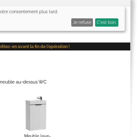
 votre consentement plus tard.
0,00€
Me connecter
Mes favoris (
0
)
Mon panier (
0
)
Je refuse
C'est bon.
ez-en avant la fin de l'opération !
u meuble au-dessus WC
Meuble lave-