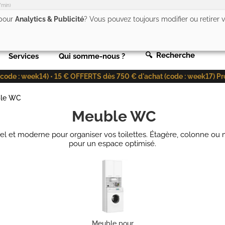
/min)
 pour
Analytics & Publicité
? Vous pouvez toujours modifier ou retirer
🔍 Recherche
Services
Qui somme-nous ?
de : week14) • 15 € OFFERTS dès 750 € d'achat (code : week17) Profit
le WC
Meuble WC
l et moderne pour organiser vos toilettes. Étagère, colonne o
pour un espace optimisé.
Meuble pour