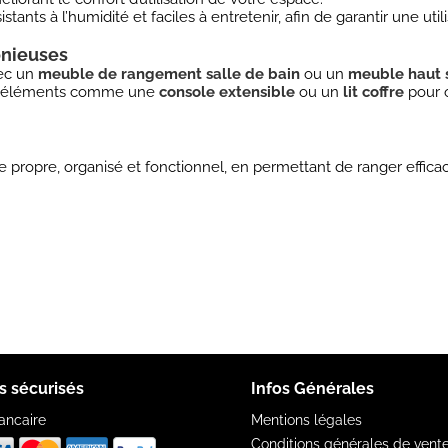
nts à l’humidité et faciles à entretenir, afin de garantir une util
onieuses
ec un
meuble de rangement salle de bain
ou un
meuble haut s
es éléments comme une
console extensible
ou un
lit coffre
pour o
propre, organisé et fonctionnel, en permettant de ranger effica
s sécurisés
Infos Générales
ancaire
Mentions légales
Conditions générales de vent