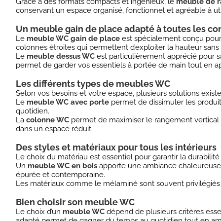
Grâce à des formats compacts et ingénieux, le
meuble de 
conservant un espace organisé, fonctionnel et agréable à uti
Un meuble gain de place adapté à toutes les con
Le
meuble WC gain de place
est spécialement conçu pour 
colonnes étroites qui permettent d’exploiter la hauteur sans
Le
meuble dessus WC
est particulièrement apprécié pour s
permet de garder vos essentiels à portée de main tout en ap
Les différents types de meubles WC
Selon vos besoins et votre espace, plusieurs solutions exis
Le
meuble WC avec porte
permet de dissimuler les produit
quotidien.
La
colonne WC
permet de maximiser le rangement vertical g
dans un espace réduit.
Des styles et matériaux pour tous les intérieurs
Le choix du matériau est essentiel pour garantir la durabilit
Un
meuble WC en bois
apporte une ambiance chaleureuse e
épurée et contemporaine.
Les matériaux comme le mélaminé sont souvent privilégiés pou
Bien choisir son meuble WC
Le choix d’un
meuble WC
dépend de plusieurs critères esse
adapté permet de gagner du temps au quotidien tout en améli