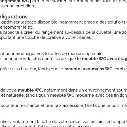
rangement WC
permet de stocker facilement papier toilette, prod
liser au quotidien.
figurations
optimiser l’espace disponible, notamment grâce à des solutions
 encombrer le sol.
a capacité à créer du rangement au-dessus de la cuvette, une zon
portant une touche décorative à votre intérieur.
tent pour aménager vos toilettes de manière optimale.
s pour un rendu plus épuré, tandis que le
meuble WC avec étag
râce à sa hauteur, tandis que le
meuble lave-mains WC
combine
é de votre
meuble WC
, notamment dans un environnement soumis
t naturelle, tandis qu’un
meuble WC moderne
avec des finiti
r leur résistance et leur prix accessible, tandis que le bois mas
ntiels, notamment la taille de votre pièce, vos besoins en rangem
orant le confort d’utilisation de votre espace.