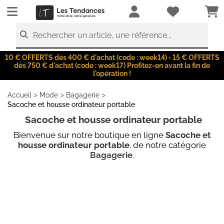
LesTendances.fr
Rechercher un article, une référence...
10 € OFFERTS dès 400 € d'achat (code : week14) • 15 € OFFERTS
dès 750 € d'achat (code : week17) Profitez-en avant la fin de
l'opération !
>
>
>
Accueil
Mode
Bagagerie
Sacoche et housse ordinateur portable
Sacoche et housse ordinateur portable
Bienvenue sur notre boutique en ligne
Sacoche et
housse ordinateur portable
. de notre catégorie
Bagagerie
.