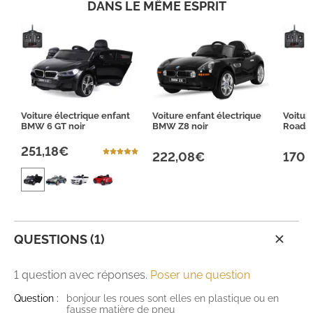
DANS LE MÊME ESPRIT
Voiture électrique enfant
Voiture enfant électrique
Voitur
BMW 6 GT noir
BMW Z8 noir
Roadst
251,18€
222,08€
170,
QUESTIONS (1)
1 question avec réponses.
Poser une question
Question :
bonjour les roues sont elles en plastique ou en
fausse matière de pneu