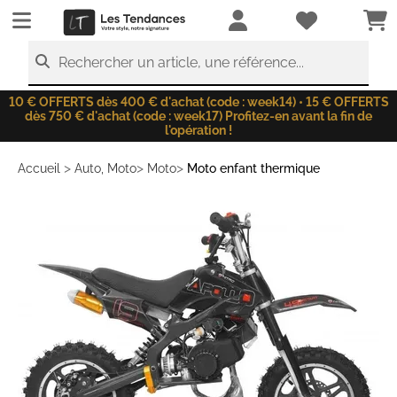
LesTendances.fr
Rechercher un article, une référence...
10 € OFFERTS dès 400 € d'achat (code : week14) • 15 € OFFERTS
dès 750 € d'achat (code : week17) Profitez-en avant la fin de
l'opération !
>
>
>
Accueil
Auto, Moto
Moto
Moto enfant thermique