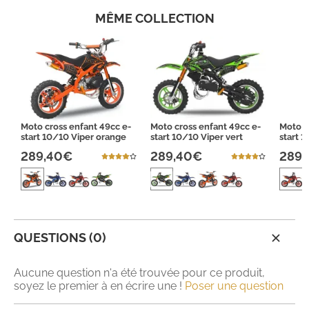
MÊME COLLECTION
Moto cross enfant 49cc e-
Moto cross enfant 49cc e-
Moto c
start 10/10 Viper orange
start 10/10 Viper vert
start 
289,40€
289,40€
289
QUESTIONS (0)
Aucune question n'a été trouvée pour ce produit,
soyez le premier à en écrire une !
Poser une question