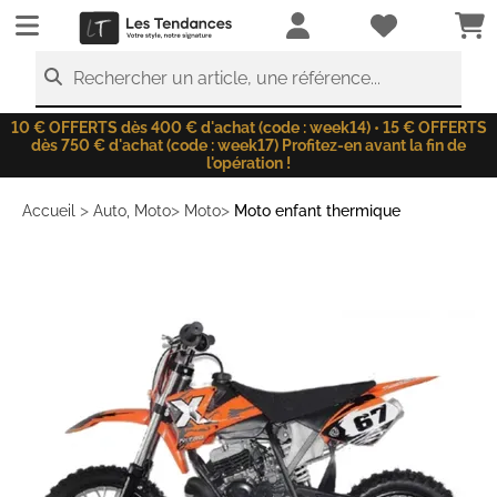
LesTendances.fr
Rechercher un article, une référence...
10 € OFFERTS dès 400 € d'achat (code : week14) • 15 € OFFERTS
dès 750 € d'achat (code : week17) Profitez-en avant la fin de
l'opération !
>
>
>
Accueil
Auto, Moto
Moto
Moto enfant thermique