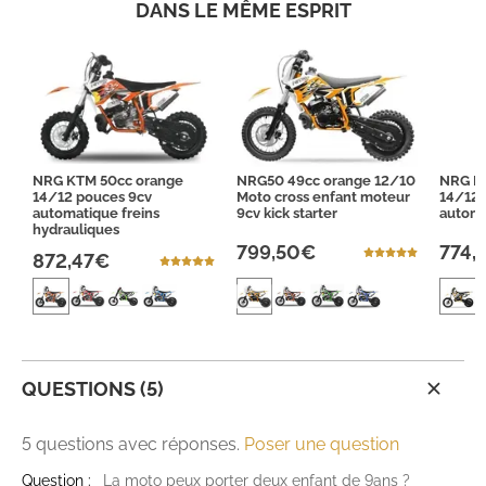
DANS LE MÊME ESPRIT
NRG KTM 50cc orange
NRG50 49cc orange 12/10
NRG Ra
14/12 pouces 9cv
Moto cross enfant moteur
14/12 
automatique freins
9cv kick starter
autom
hydrauliques
799,50€
774,
872,47€
QUESTIONS (5)
5 questions avec réponses.
Poser une question
Question :
La moto peux porter deux enfant de 9ans ?