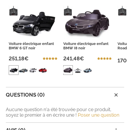
Voiture électrique enfant
Voiture électrique enfant
Voitur
BMW 6 GT noir
BMW I8 noir
Roadst
251,18€
241,48€
170,
QUESTIONS (0)
Aucune question n'a été trouvée pour ce produit,
soyez le premier à en écrire une !
Poser une question