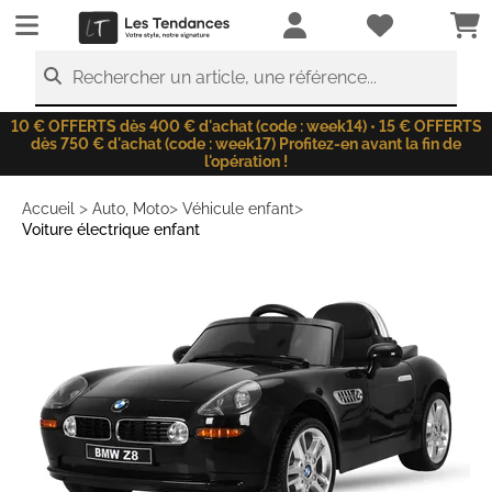
LesTendances.fr
Rechercher un article, une référence...
10 € OFFERTS dès 400 € d'achat (code : week14) • 15 € OFFERTS
dès 750 € d'achat (code : week17) Profitez-en avant la fin de
l'opération !
>
>
>
Accueil
Auto, Moto
Véhicule enfant
Voiture électrique enfant