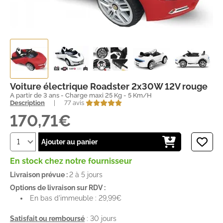
Voiture électrique Roadster 2x30W 12V rouge
A partir de 3 ans - Charge maxi 25 Kg - 5 Km/H
Description
|
77 avis
170,71€
Ajouter au panier
En stock chez notre fournisseur
Livraison prévue :
2 à 5 jours
Options de livraison sur RDV :
En bas d'immeuble : 29,99€
Satisfait ou remboursé
: 30 jours