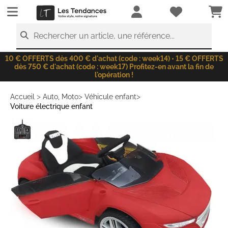
LesTendances.fr
Rechercher un article, une référence...
10 € OFFERTS dès 400 € d'achat (code : week14) • 15 € OFFERTS
dès 750 € d'achat (code : week17) Profitez-en avant la fin de
l'opération !
>
>
>
Accueil
Auto, Moto
Véhicule enfant
Voiture électrique enfant