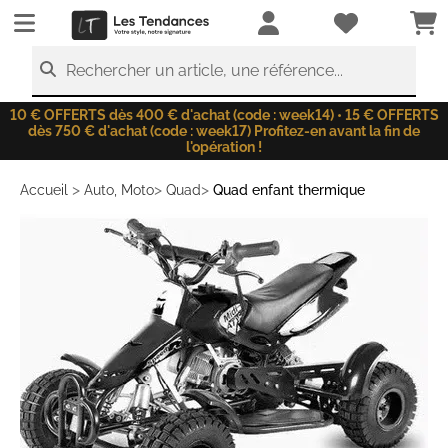
LesTendances.fr
Rechercher un article, une référence...
10 € OFFERTS dès 400 € d'achat (code : week14) • 15 € OFFERTS
dès 750 € d'achat (code : week17) Profitez-en avant la fin de
l'opération !
>
>
>
Accueil
Auto, Moto
Quad
Quad enfant thermique