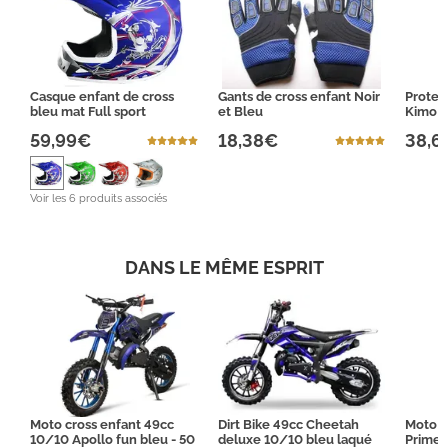
Casque enfant de cross
Gants de cross enfant Noir
Protec
bleu mat Full sport
et Bleu
Kimo
59,99€
18,38€
38,6
Voir les 6 produits associés
DANS LE MÊME ESPRIT
Moto cross enfant 49cc
Dirt Bike 49cc Cheetah
Moto c
10/10 Apollo fun bleu - 50
deluxe 10/10 bleu laqué
Prime 