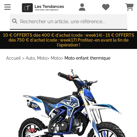
LesTendances.fr
Rechercher un article, une référence...
10 € OFFERTS dès 400 € d'achat (code : week14) • 15 € OFFERTS
dès 750 € d'achat (code : week17) Profitez-en avant la fin de
l'opération !
>
>
>
Accueil
Auto, Moto
Moto
Moto enfant thermique