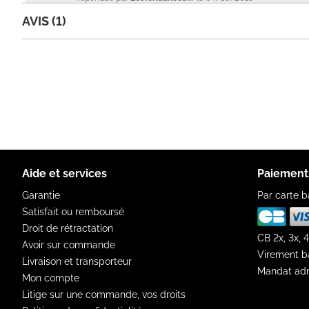
AVIS (1)
Aide et services
Paiement
Garantie
Par carte b
Satisfait ou remboursé
Droit de rétractation
CB 2x, 3x, 4
Avoir sur commande
Virement b
Livraison et transporteur
Mandat adm
Mon compte
Litige sur une commande, vos droits