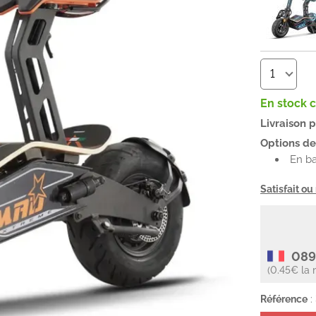
En stock 
Livraison 
Options de 
En b
Satisfait o
089
(0.45€ la 
Référence
: