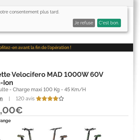
 votre consentement plus tard.
0,00€
Me connecter
Mes favoris (
0
)
Mon panier (
0
)
Je refuse
C'est bon.
ez-en avant la fin de l'opération !
nette Velocifero MAD 1000W 60V
-Ion
ulte - Charge maxi 100 Kg - 45 Km/H
on
|
120 avis
0,00€
range