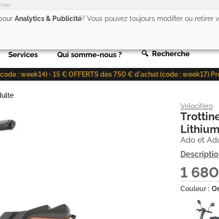
/min)
 pour
Analytics & Publicité
? Vous pouvez toujours modifier ou retirer
🔍 Recherche
Services
Qui somme-nous ?
de : week14) • 15 € OFFERTS dès 750 € d'achat (code : week17) Profit
dulte
Velocifero
Trotti
Lithium
Ado et Ad
Descripti
1 68
Couleur :
O