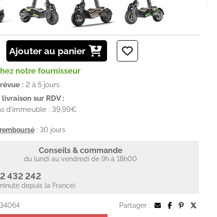
Ajouter au panier
chez notre fournisseur
prévue :
2 à 5 jours
livraison sur RDV :
as d'immeuble : 39,99€
u remboursé
: 30 jours
Conseils & commande
du lundi au vendredi de 9h à 18h00
2 432 242
minute depuis la France)
 34064
Partager :