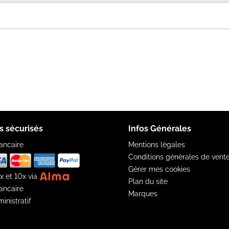
s sécurisés
Infos Générales
ancaire
Mentions légales
Conditions générales de vent
Gérer mes cookies
x et 10x via
Plan du site
ancaire
Marques
inistratif