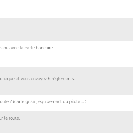
s ou avec la carte bancaire
 cheque et vous envoyez 5 règlements.
e ? (carte grise , équipement du pilote ... )
r la route.