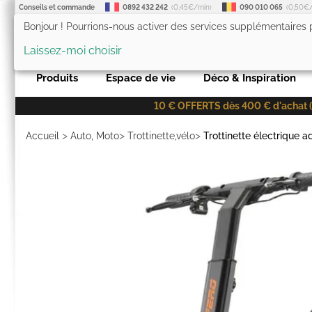
Conseils et commande
0892 432 242
(0,45€/min)
090 010 065
(0,50€
Bonjour ! Pourrions-nous activer des services supplémentaires
LesTendances.fr
Laissez-moi choisir
Produits
Espace de vie
Déco & Inspiration
10 € OFFERTS dès 400 € d'achat (co
>
>
>
Accueil
Auto, Moto
Trottinette,vélo
Trottinette électrique a