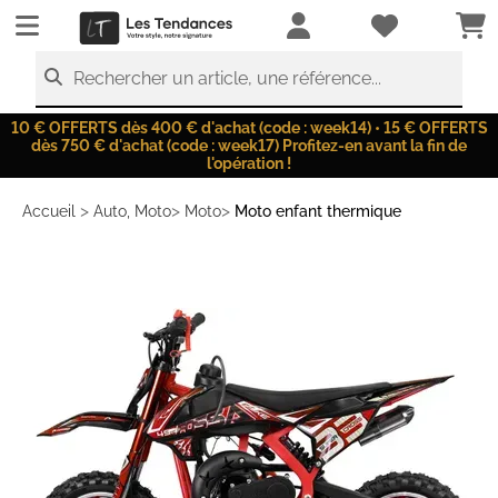
LesTendances.fr
Rechercher un article, une référence...
10 € OFFERTS dès 400 € d'achat (code : week14) • 15 € OFFERTS
dès 750 € d'achat (code : week17) Profitez-en avant la fin de
l'opération !
>
>
>
Accueil
Auto, Moto
Moto
Moto enfant thermique