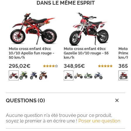
DANS LE MÊME ESPRIT
Moto cross enfant 49cc
Moto cross enfant 49cc
Moto c
10/10 Apollo fun rouge -
Gazelle 10/10 rouge - 55
Prime 
50 km/h
km/h
km/h
295,02€
348,95€
365,
QUESTIONS (0)
Aucune question n'a été trouvée pour ce produit,
soyez le premier à en écrire une !
Poser une question