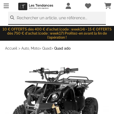
LesTendances.fr
Rechercher un article, une référence...
10 € OFFERTS dès 400 € d'achat (code : week14) • 15 € OFFERTS
dès 750 € d'achat (code : week17) Profitez-en avant la fin de
l'opération !
>
>
>
Accueil
Auto, Moto
Quad
Quad ado