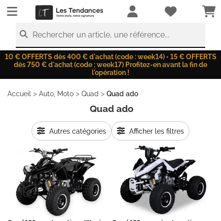
LesTendances.fr
Rechercher un article, une référence...
10 € OFFERTS dès 400 € d'achat (code : week14) • 15 € OFFERTS
dès 750 € d'achat (code : week17) Profitez-en avant la fin de
l'opération !
>
>
>
Accueil
Auto, Moto
Quad
Quad ado
Quad ado
Autres catégories
Afficher les filtres