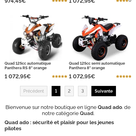
974,45€
1 072,95€
Quad 125cc automatique
Quad 125cc semi automatique
Panthera RS 8" orange
Panthera 8" orange
1 072,95€
1 072,95€
Précédent
1
2
3
Suivante
Bienvenue sur notre boutique en ligne
Quad ado
. de
notre catégorie
Quad
.
Quad ado : sécurité et plaisir pour les jeunes
pilotes